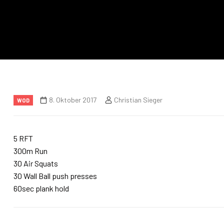
8. Oktober 2017
Christian Sieger
WOD
5 RFT
300m Run
30 Air Squats
30 Wall Ball push presses
60sec plank hold