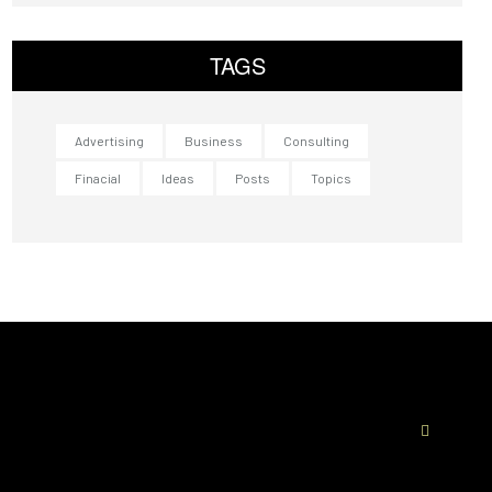
TAGS
Advertising
Business
Consulting
Finacial
Ideas
Posts
Topics