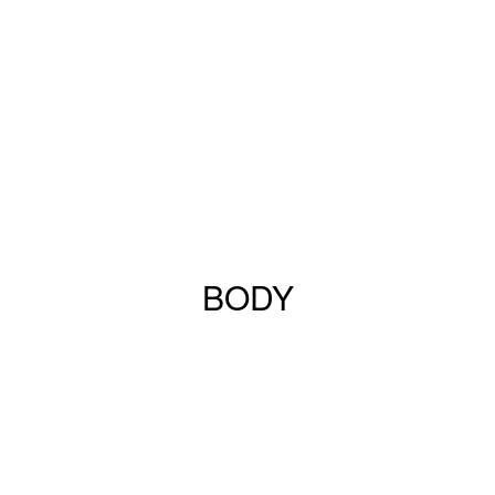
BODY
Durch regelmäßiges Training formst
BODY
du einen athletischen, definierten
Körper mit starker Core-Stabilität.