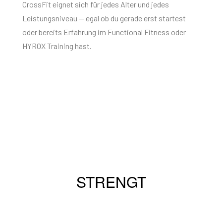
CrossFit eignet sich für jedes Alter und jedes
Leistungsniveau — egal ob du gerade erst startest
oder bereits Erfahrung im Functional Fitness oder
HYROX Training hast.
STRENGTH
CrossFit stärkt deinen gesamten
Körper durch funktionelles
STRENGT
Krafttraining mit Langhanteln,
Kettlebells und Eigengewicht.