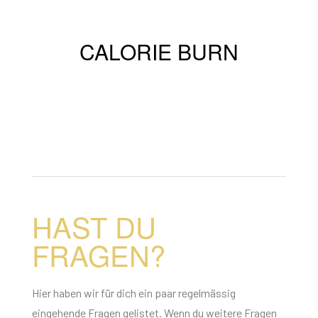
Intensive CrossFit-Einheiten
verbrennen bis zu 800 Kalorien pro
CALORIE BURN
Stunde – ideal zum Abnehmen und
Fettverbrennen.
HAST DU
FRAGEN?
Hier haben wir für dich ein paar regelmässig
eingehende Fragen gelistet. Wenn du weitere Fragen