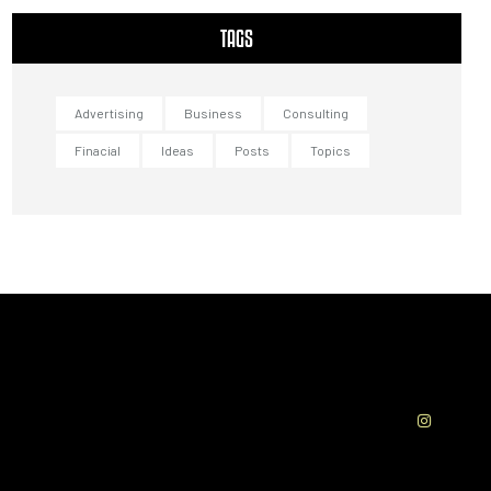
TAGS
Advertising
Business
Consulting
Finacial
Ideas
Posts
Topics