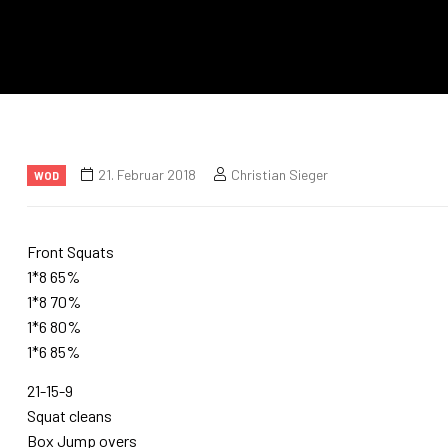
21. Februar 2018
Christian Sieger
WOD
Front Squats
1*8 65%
1*8 70%
1*6 80%
1*6 85%
21-15-9
Squat cleans
Box Jump overs