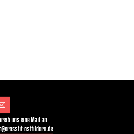
reib uns eine Mail an
o@crossfit-ostfildern.de