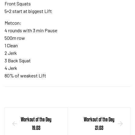
Front Squats
5×2 start at biggest Lift
Metcon:
4 rounds with 3 min Pause
500m row
1 Clean
2 Jerk
3 Back Squat
4 Jerk
80% of weakest Lift
Workout of the Day
Workout of the Day
19.03
21.03