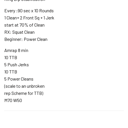
Every :90 sec x 10 Rounds
1 Clean+ 2 Front Sq + 1 Jerk
start at 70% of Clean
RX: Squat Clean
Beginner: Power Clean
Amrap 8 min
10 TTB
5 Push Jerks
10 TTB
5 Power Cleans
(scale to an unbroken
rep Scheme for TTB)
M70 W50