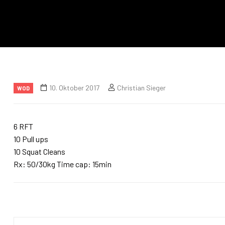
10. Oktober 2017
Christian Sieger
WOD
6 RFT
10 Pull ups
10 Squat Cleans
Rx: 50/30kg Time cap: 15min