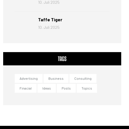
10. Juli 2025
Taffe Tiger
10. Juli 2025
TAGS
Advertising
Business
Consulting
Finacial
Ideas
Posts
Topics