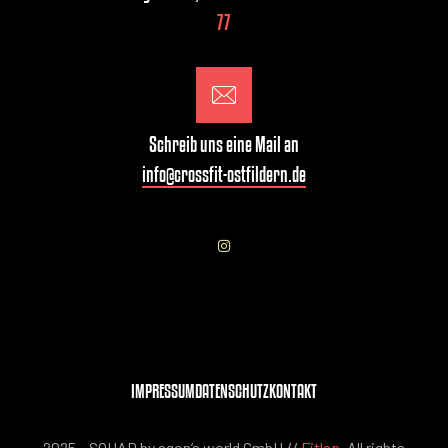
77
Schreib uns eine Mail an
info@crossfit-ostfildern.de
IMPRESSUM
DATENSCHUTZ
KONTAKT
2025 – SQUAD by agon’s world GmbH //
Fitlap
. All rights