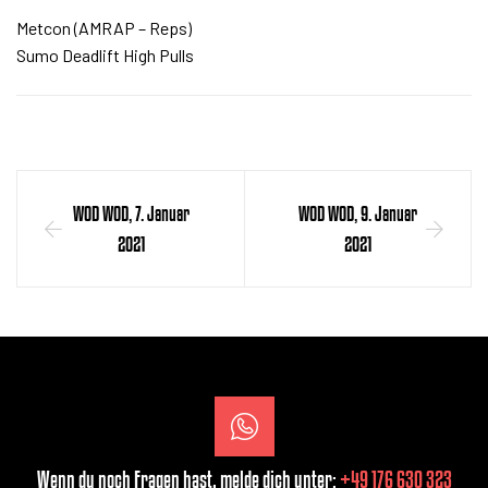
⠀⠀⠀⠀⠀⠀
Metcon (AMRAP – Reps)
Sumo Deadlift High Pulls
WOD WOD, 7. Januar
WOD WOD, 9. Januar
2021
2021
Wenn du noch Fragen hast, melde dich unter:
+49 176 630 323