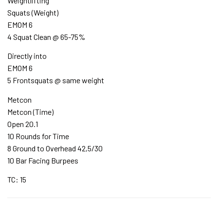
Weightlifting
Squats (Weight)
EMOM 6
4 Squat Clean @ 65-75%
Directly into
EMOM 6
5 Frontsquats @ same weight
Metcon
Metcon (Time)
Open 20.1
10 Rounds for Time
8 Ground to Overhead 42,5/30
10 Bar Facing Burpees
TC: 15