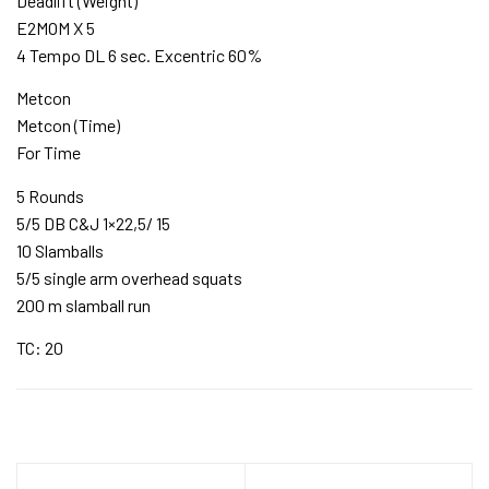
Deadlift (Weight)
E2MOM X 5
4 Tempo DL 6 sec. Excentric 60%
Metcon
Metcon (Time)
For Time
5 Rounds
5/5 DB C&J 1×22,5/ 15
10 Slamballs
5/5 single arm overhead squats
200 m slamball run
TC: 20