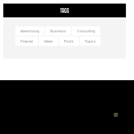
TAGS
Advertising
Business
Consulting
Finacial
Ideas
Posts
Topics