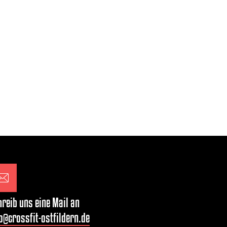
reib uns eine Mail an
o@crossfit-ostfildern.de