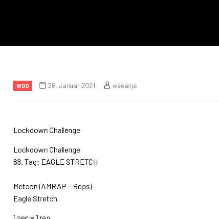
28. Januar 2021
weeanja
WOD
Lockdown Challenge
Lockdown Challenge
88. Tag: EAGLE STRETCH
⠀⠀⠀⠀⠀⠀
Metcon (AMRAP – Reps)
Eagle Stretch
1 sec = 1 rep