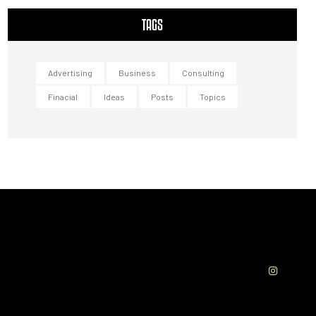
TAGS
Advertising
Business
Consulting
Finacial
Ideas
Posts
Topics