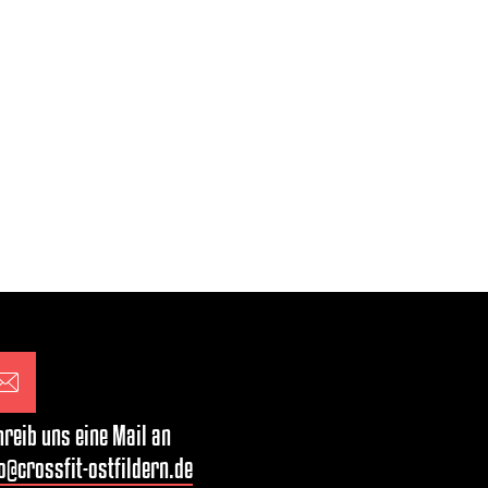
reib uns eine Mail an
o@crossfit-ostfildern.de