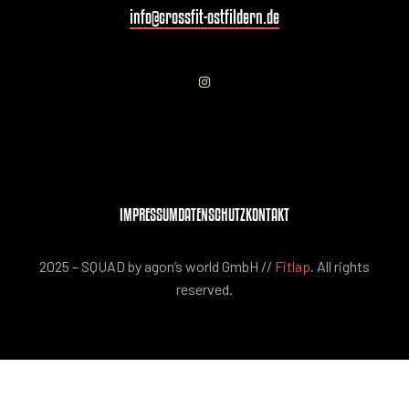
info@crossfit-ostfildern.de
IMPRESSUM
DATENSCHUTZ
KONTAKT
2025 – SQUAD by agon’s world GmbH //
Fitlap
. All rights
reserved.