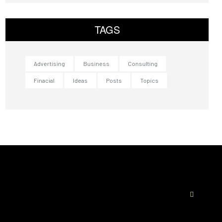
TAGS
Advertising
Business
Consulting
Finacial
Ideas
Posts
Topics