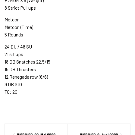
E2MOM X 5 (Weight)
8 Strict Pull ups
Metcon
Metcon (Time)
5 Rounds
24 DU / 48 SU
21 sit ups
18 DB Snatches 22,5/15
15 DB Thrusters
12 Renegade row (6/6)
9 DB StO
TC: 20