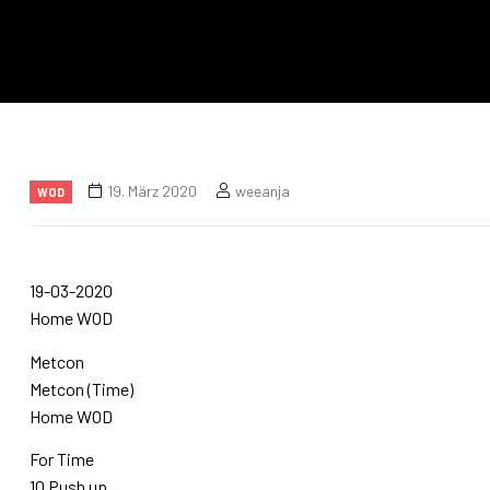
19. März 2020
weeanja
WOD
19-03-2020
Home WOD
Metcon
Metcon (Time)
Home WOD
For Time
10 Push up