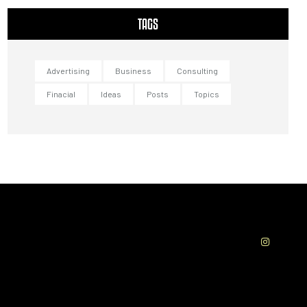
TAGS
Advertising
Business
Consulting
Finacial
Ideas
Posts
Topics