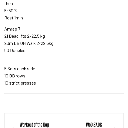
then
5×50%
Rest 1min
Amrap 7
21 Deadlifts 2×22.5 kg
20m DB OH Walk 2×22,5kg
50 Doubles
—–
5 Sets each side
10 DB rows
10 strict presses
Workout of the Day
WoD 27.02