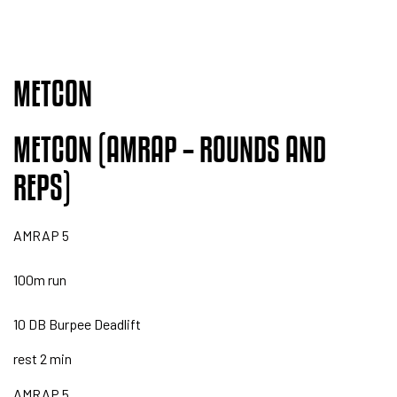
METCON
METCON (AMRAP – ROUNDS AND
REPS)
AMRAP 5
100m run
10 DB Burpee Deadlift
rest 2 min
AMRAP 5