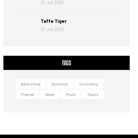
10. Juli 2025
Taffe Tiger
10. Juli 2025
TAGS
Advertising
Business
Consulting
Finacial
Ideas
Posts
Topics