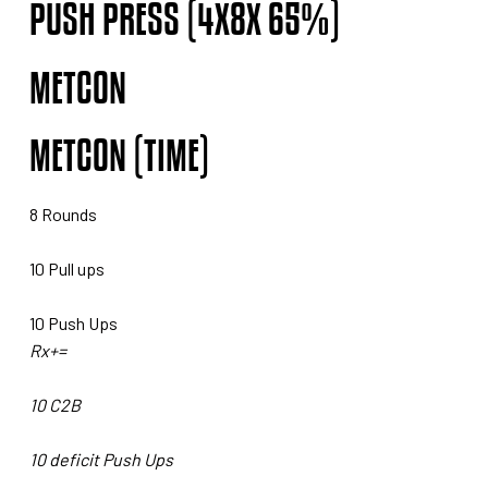
PUSH PRESS (4X8X 65%)
METCON
METCON (TIME)
8 Rounds
10 Pull ups
10 Push Ups
Rx+=
10 C2B
10 deficit Push Ups