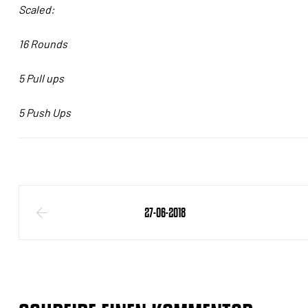
Scaled:
16 Rounds
5 Pull ups
5 Push Ups
27-06-2018