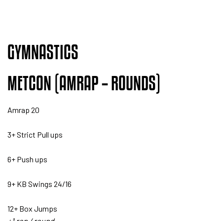
GYMNASTICS
METCON (AMRAP – ROUNDS)
Amrap 20
3+ Strict Pull ups
6+ Push ups
9+ KB Swings 24/16
12+ Box Jumps
+1 rep / round