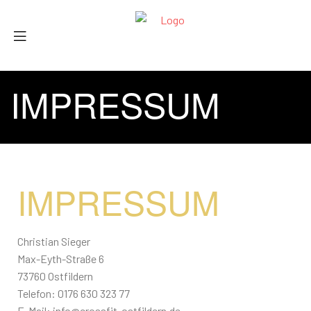
IMPRESSUM
IMPRESSUM
Christian Sieger
Max-Eyth-Straße 6
73760 Ostfildern
Telefon: 0176 630 323 77
E-Mail: info@crossfit-ostfildern.de