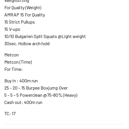
Weightlifting
For Quality (Weight)
AMRAP 15 For Quality
15 Strict Pullups
15 V-ups
10/10 Bulgarien Split Squats @Light weight
30sec. Hollow arch hold
Metcon
Metcon (Time)
For Time:
Buy in : 400m run
25 – 20 – 15 Burpee Boxjump Over
5 – 5 – 5 Powerclean @75-80% (Heavy)
Cash out: 400m run
TC: 17