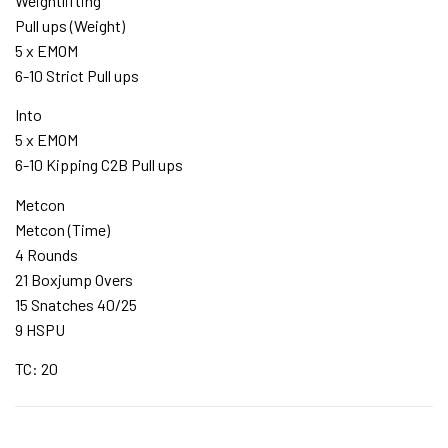
Weightlifting
Pull ups (Weight)
5 x EMOM
6-10 Strict Pull ups
Into
5 x EMOM
6-10 Kipping C2B Pull ups
Metcon
Metcon (Time)
4 Rounds
21 Boxjump Overs
15 Snatches 40/25
9 HSPU
TC: 20